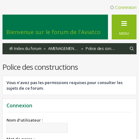
Connexion
Bienvenue sur le forum de l'Aviatco
MENU
R
Index du forum
AMENAGEMENT DU TERRITOIRE
Police des constructions
e
Police des constructions
c
h
Vous n’avez pas les permissions requises pour consulter les
e
sujets de ce forum.
r
c
Connexion
h
e
Nom d’utilisateur :
r