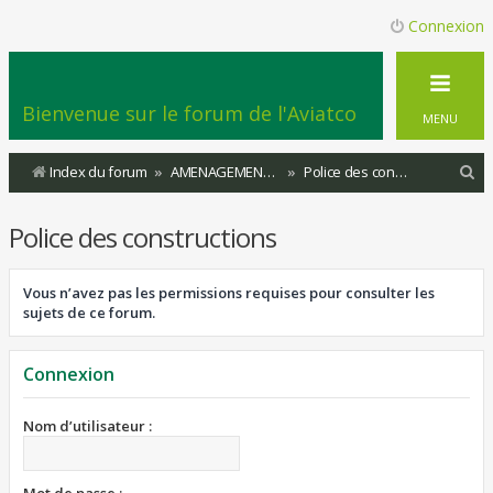
Connexion
Bienvenue sur le forum de l'Aviatco
MENU
R
Index du forum
AMENAGEMENT DU TERRITOIRE
Police des constructions
e
Police des constructions
c
h
Vous n’avez pas les permissions requises pour consulter les
e
sujets de ce forum.
r
c
Connexion
h
e
Nom d’utilisateur :
r