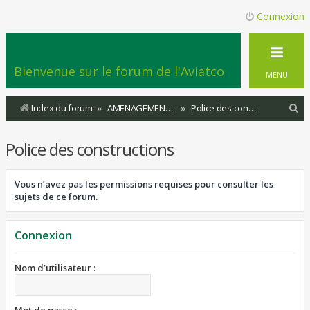
Connexion
Bienvenue sur le forum de l'Aviatco
MENU
R
Index du forum
AMENAGEMENT DU TERRITOIRE
Police des constructions
e
Police des constructions
c
h
Vous n’avez pas les permissions requises pour consulter les
e
sujets de ce forum.
r
c
Connexion
h
e
Nom d’utilisateur :
r