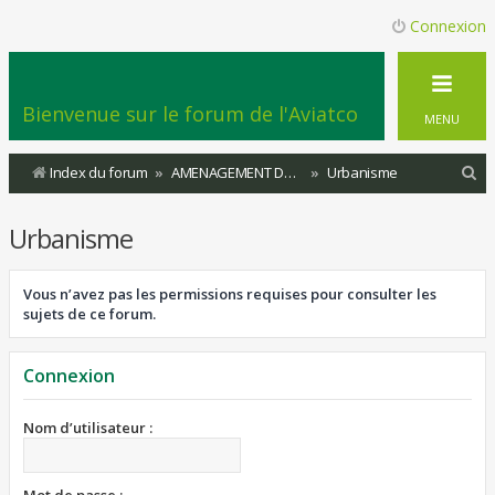
Connexion
Bienvenue sur le forum de l'Aviatco
MENU
R
Index du forum
AMENAGEMENT DU TERRITOIRE
Urbanisme
e
Urbanisme
c
h
Vous n’avez pas les permissions requises pour consulter les
e
sujets de ce forum.
r
c
Connexion
h
e
Nom d’utilisateur :
r