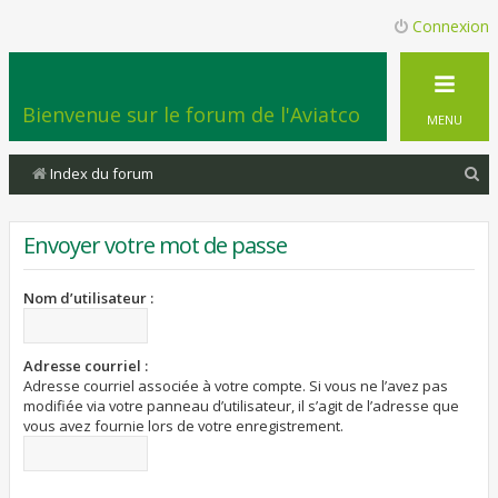
Connexion
Bienvenue sur le forum de l'Aviatco
MENU
R
Index du forum
e
c
Envoyer votre mot de passe
h
e
Nom d’utilisateur :
r
c
Adresse courriel :
Adresse courriel associée à votre compte. Si vous ne l’avez pas
h
modifiée via votre panneau d’utilisateur, il s’agit de l’adresse que
e
vous avez fournie lors de votre enregistrement.
r