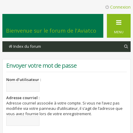
Connexion
Bienvenue sur le forum de l'Aviatco
MENU
R
Index du forum
e
c
Envoyer votre mot de passe
h
e
Nom d’utilisateur :
r
c
Adresse courriel :
Adresse courriel associée à votre compte. Si vous ne l’avez pas
h
modifiée via votre panneau d’utilisateur, il s’agit de l’adresse que
e
vous avez fournie lors de votre enregistrement.
r