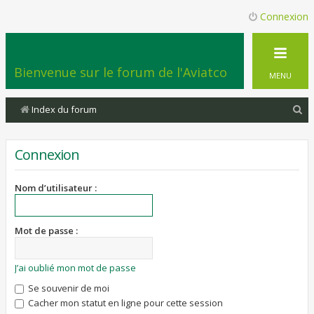
Connexion
Bienvenue sur le forum de l'Aviatco
MENU
R
Index du forum
e
c
Connexion
h
e
Nom d’utilisateur :
r
c
Mot de passe :
h
e
J’ai oublié mon mot de passe
r
Se souvenir de moi
Cacher mon statut en ligne pour cette session