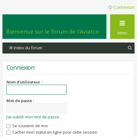
Connexion
Bienvenue sur le forum de l'Aviatco
MENU
R
Index du forum
e
c
Connexion
h
e
Nom d’utilisateur :
r
c
Mot de passe :
h
e
J’ai oublié mon mot de passe
r
Se souvenir de moi
Cacher mon statut en ligne pour cette session