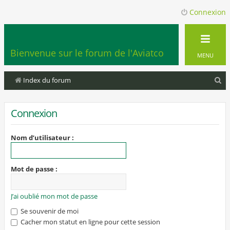
Connexion
Bienvenue sur le forum de l'Aviatco
MENU
R
Index du forum
e
c
Connexion
h
e
Nom d’utilisateur :
r
c
Mot de passe :
h
e
J’ai oublié mon mot de passe
r
Se souvenir de moi
Cacher mon statut en ligne pour cette session