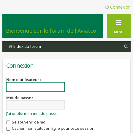
Connexion
Bienvenue sur le forum de l'Aviatco
MENU
R
Index du forum
e
c
Connexion
h
e
Nom d’utilisateur :
r
c
Mot de passe :
h
e
J’ai oublié mon mot de passe
r
Se souvenir de moi
Cacher mon statut en ligne pour cette session