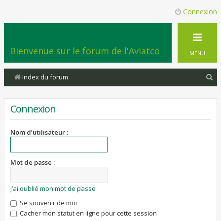
Connexion
Bienvenue sur le forum de l'Aviatco
MENU
R
Index du forum
e
c
Connexion
h
e
Nom d’utilisateur :
r
c
Mot de passe :
h
e
J’ai oublié mon mot de passe
r
Se souvenir de moi
Cacher mon statut en ligne pour cette session