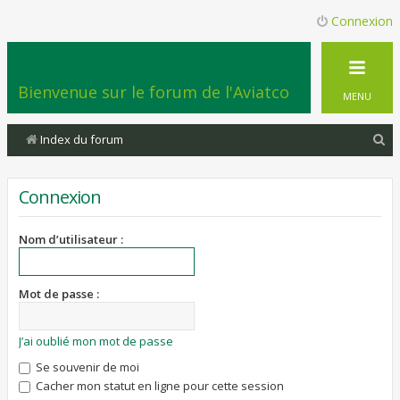
Connexion
Bienvenue sur le forum de l'Aviatco
MENU
R
Index du forum
e
c
Connexion
h
e
Nom d’utilisateur :
r
c
Mot de passe :
h
e
J’ai oublié mon mot de passe
r
Se souvenir de moi
Cacher mon statut en ligne pour cette session