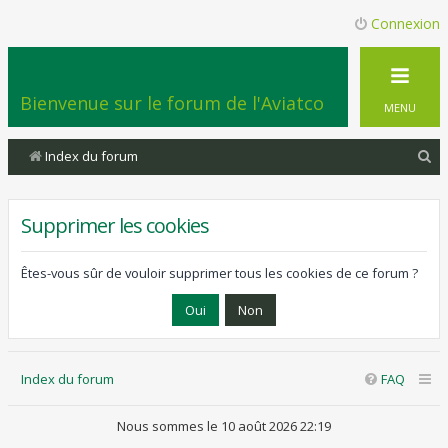
Connexion
Bienvenue sur le forum de l'Aviatco
MENU
R
Index du forum
e
c
Supprimer les cookies
h
e
Êtes-vous sûr de vouloir supprimer tous les cookies de ce forum ?
r
c
h
Index du forum
FAQ
e
r
Nous sommes le 10 août 2026 22:19