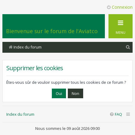
Connexion
Bienvenue sur le forum de l'Aviatco
MENU
R
Index du forum
e
c
Supprimer les cookies
h
e
Êtes-vous sûr de vouloir supprimer tous les cookies de ce forum ?
r
c
h
Index du forum
FAQ
e
r
Nous sommes le 09 août 2026 09:00