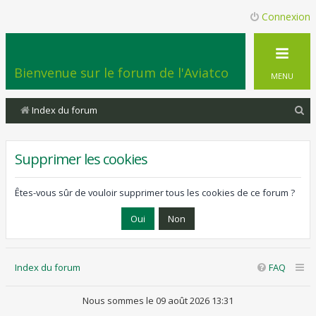
Connexion
Bienvenue sur le forum de l'Aviatco
MENU
R
Index du forum
e
c
Supprimer les cookies
h
e
Êtes-vous sûr de vouloir supprimer tous les cookies de ce forum ?
r
c
h
Index du forum
FAQ
e
r
Nous sommes le 09 août 2026 13:31