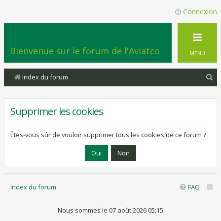
Connexion
Bienvenue sur le forum de l'Aviatco
MENU
R
Index du forum
e
c
Supprimer les cookies
h
e
Êtes-vous sûr de vouloir supprimer tous les cookies de ce forum ?
r
c
h
Index du forum
FAQ
e
r
Nous sommes le 07 août 2026 05:15