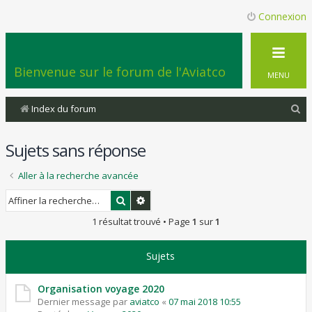
Connexion
Bienvenue sur le forum de l'Aviatco
MENU
R
Index du forum
e
Sujets sans réponse
c
h
Aller à la recherche avancée
e
Rechercher
Recherche avancée
r
1 résultat trouvé • Page
1
sur
1
c
h
Sujets
e
r
Organisation voyage 2020
Dernier message par
aviatco
«
07 mai 2018 10:55