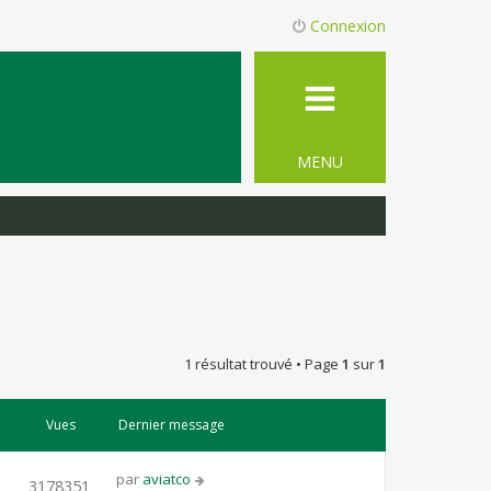
Connexion
MENU
1 résultat trouvé • Page
1
sur
1
Vues
Dernier message
par
aviatco
3178351