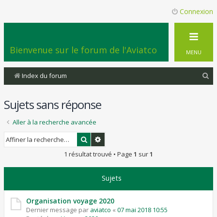
Connexion
Bienvenue sur le forum de l'Aviatco
MENU
R
Index du forum
e
Sujets sans réponse
c
h
Aller à la recherche avancée
e
Rechercher
Recherche avancée
r
1 résultat trouvé • Page
1
sur
1
c
h
Sujets
e
r
Organisation voyage 2020
Dernier message par
aviatco
«
07 mai 2018 10:55