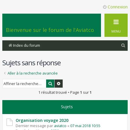
Connexion
Bienvenue sur le forum de l'Aviatco
MENU
R
Index du forum
e
Sujets sans réponse
c
h
Aller à la recherche avancée
e
Rechercher
Recherche avancée
r
1 résultat trouvé • Page
1
sur
1
c
h
Sujets
e
r
Organisation voyage 2020
Dernier message par
aviatco
«
07 mai 2018 10:55