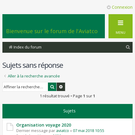
Connexion
Bienvenue sur le forum de l'Aviatco
MENU
R
Index du forum
e
Sujets sans réponse
c
h
Aller à la recherche avancée
e
Rechercher
Recherche avancée
r
1 résultat trouvé • Page
1
sur
1
c
h
Sujets
e
r
Organisation voyage 2020
Dernier message par
aviatco
«
07 mai 2018 10:55