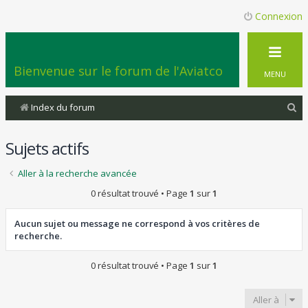
Connexion
Bienvenue sur le forum de l'Aviatco
MENU
R
Index du forum
e
Sujets actifs
c
h
Aller à la recherche avancée
e
0 résultat trouvé • Page
1
sur
1
r
c
Aucun sujet ou message ne correspond à vos critères de
recherche.
h
e
0 résultat trouvé • Page
1
sur
1
r
Aller à