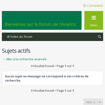
Connexion
Bienvenue sur le forum de l'Aviatco
MENU
R
Index du forum
e
Sujets actifs
c
h
Aller à la recherche avancée
e
0 résultat trouvé • Page
1
sur
1
r
c
Aucun sujet ou message ne correspond à vos critères de
recherche.
h
e
0 résultat trouvé • Page
1
sur
1
r
Aller à