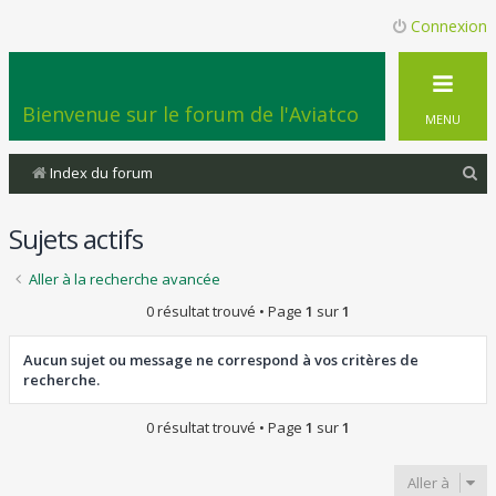
Connexion
Bienvenue sur le forum de l'Aviatco
MENU
R
Index du forum
e
Sujets actifs
c
h
Aller à la recherche avancée
e
0 résultat trouvé • Page
1
sur
1
r
c
Aucun sujet ou message ne correspond à vos critères de
recherche.
h
e
0 résultat trouvé • Page
1
sur
1
r
Aller à