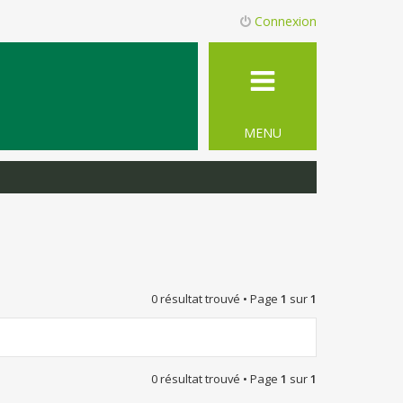
Connexion
MENU
0 résultat trouvé • Page
1
sur
1
0 résultat trouvé • Page
1
sur
1