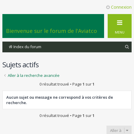
Connexion
Bienvenue sur le forum de l'Aviatco
MENU
R
Index du forum
e
Sujets actifs
c
h
Aller à la recherche avancée
e
0 résultat trouvé • Page
1
sur
1
r
c
Aucun sujet ou message ne correspond à vos critères de
recherche.
h
e
0 résultat trouvé • Page
1
sur
1
r
Aller à