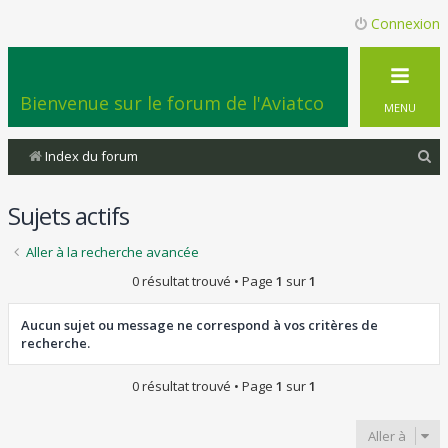
Connexion
Bienvenue sur le forum de l'Aviatco
MENU
R
Index du forum
e
Sujets actifs
c
h
Aller à la recherche avancée
e
0 résultat trouvé • Page
1
sur
1
r
c
Aucun sujet ou message ne correspond à vos critères de
recherche.
h
e
0 résultat trouvé • Page
1
sur
1
r
Aller à