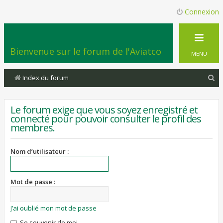
Connexion
Bienvenue sur le forum de l'Aviatco
MENU
R
Index du forum
e
c
Le forum exige que vous soyez enregistré et
connecté pour pouvoir consulter le profil des
h
membres.
e
r
Nom d’utilisateur :
c
h
Mot de passe :
e
r
J’ai oublié mon mot de passe
Se souvenir de moi