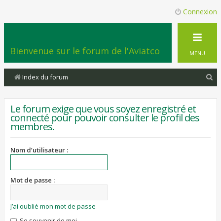
Connexion
Bienvenue sur le forum de l'Aviatco
MENU
R
Index du forum
e
c
Le forum exige que vous soyez enregistré et
connecté pour pouvoir consulter le profil des
h
membres.
e
r
Nom d’utilisateur :
c
h
Mot de passe :
e
r
J’ai oublié mon mot de passe
Se souvenir de moi