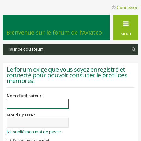
Connexion
Bienvenue sur le forum de l'Aviatco
MENU
R
Index du forum
e
c
Le forum exige que vous soyez enregistré et
connecté pour pouvoir consulter le profil des
h
membres.
e
r
Nom d’utilisateur :
c
h
Mot de passe :
e
r
J’ai oublié mon mot de passe
Se souvenir de moi