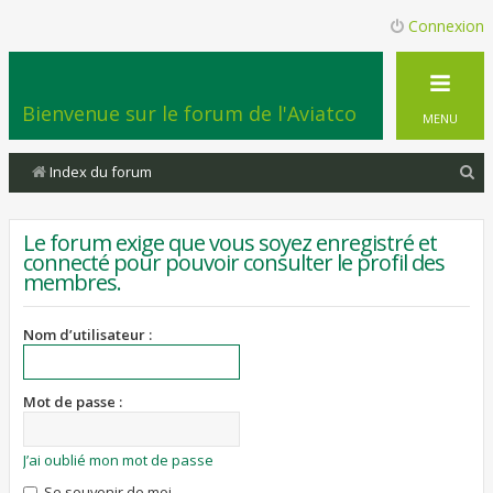
Connexion
Bienvenue sur le forum de l'Aviatco
MENU
R
Index du forum
e
c
Le forum exige que vous soyez enregistré et
connecté pour pouvoir consulter le profil des
h
membres.
e
r
Nom d’utilisateur :
c
h
Mot de passe :
e
r
J’ai oublié mon mot de passe
Se souvenir de moi