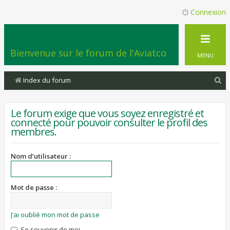
Connexion
Bienvenue sur le forum de l'Aviatco
MENU
R
Index du forum
e
c
Le forum exige que vous soyez enregistré et
connecté pour pouvoir consulter le profil des
h
membres.
e
r
Nom d’utilisateur :
c
h
Mot de passe :
e
r
J’ai oublié mon mot de passe
Se souvenir de moi