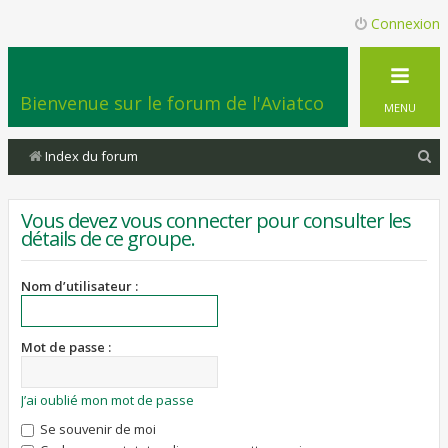
Connexion
Bienvenue sur le forum de l'Aviatco
MENU
R
Index du forum
e
c
Vous devez vous connecter pour consulter les
détails de ce groupe.
h
e
Nom d’utilisateur :
r
c
Mot de passe :
h
e
J’ai oublié mon mot de passe
r
Se souvenir de moi