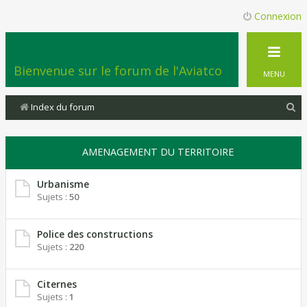
Connexion
Bienvenue sur le forum de l'Aviatco
MENU
R
Index du forum
e
c
AMENAGEMENT DU TERRITOIRE
h
e
Urbanisme
Sujets :
50
r
c
Police des constructions
h
Sujets :
220
e
r
Citernes
Sujets :
1