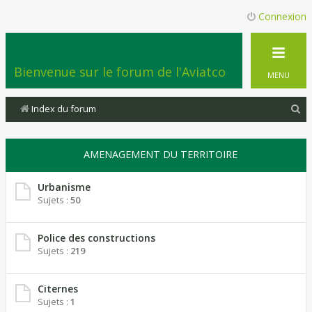
Connexion
Bienvenue sur le forum de l'Aviatco
MENU
R
Index du forum
e
c
AMENAGEMENT DU TERRITOIRE
h
e
Urbanisme
Sujets :
50
r
c
Police des constructions
h
Sujets :
219
e
r
Citernes
Sujets :
1