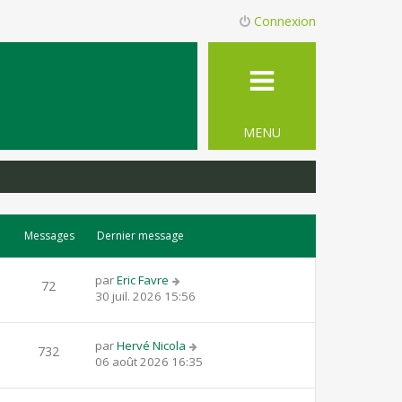
Connexion
MENU
Messages
Dernier message
par
Eric Favre
72
30 juil. 2026 15:56
par
Hervé Nicola
732
06 août 2026 16:35