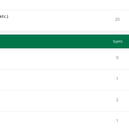
etc.)
20
Sujets
0
1
2
1