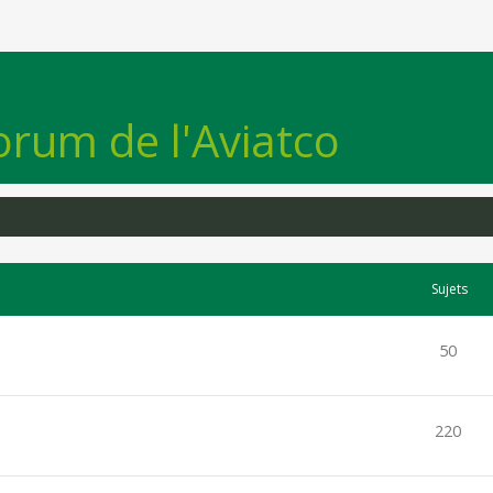
orum de l'Aviatco
Sujets
50
220