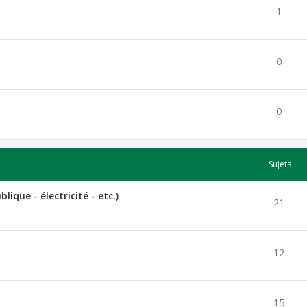
1
0
0
Sujets
lique - électricité - etc.)
21
12
15