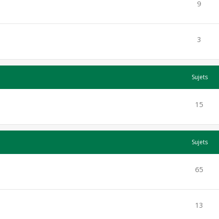
9
3
Sujets
15
Sujets
65
13