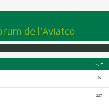
orum de l'Aviatco
Sujets
50
220