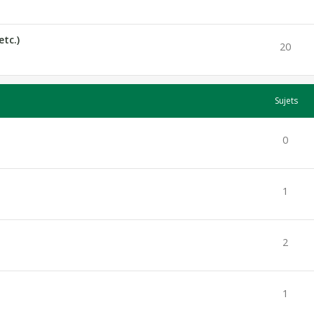
etc.)
20
Sujets
0
1
2
1