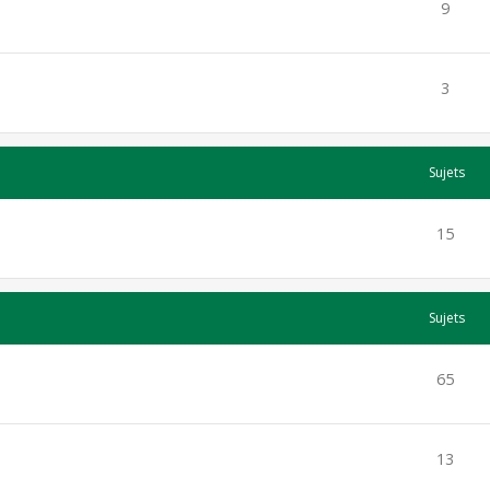
9
3
Sujets
15
Sujets
65
13