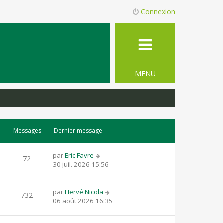
Connexion
MENU
Messages
Dernier message
par
Eric Favre
72
30 juil. 2026 15:56
par
Hervé Nicola
732
06 août 2026 16:35