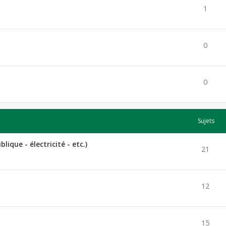
1
0
0
Sujets
lique - électricité - etc.)
21
12
15