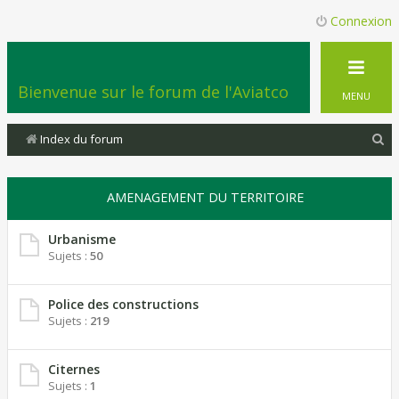
Connexion
Bienvenue sur le forum de l'Aviatco
MENU
R
Index du forum
e
c
AMENAGEMENT DU TERRITOIRE
h
e
Urbanisme
Sujets :
50
r
c
Police des constructions
h
Sujets :
219
e
r
Citernes
Sujets :
1