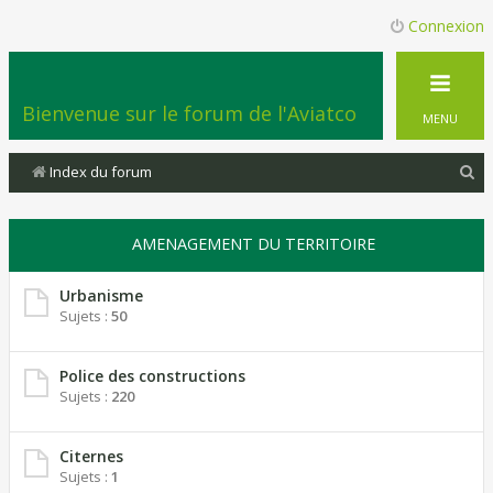
Connexion
Bienvenue sur le forum de l'Aviatco
MENU
R
Index du forum
e
c
AMENAGEMENT DU TERRITOIRE
h
e
Urbanisme
Sujets :
50
r
c
Police des constructions
h
Sujets :
220
e
r
Citernes
Sujets :
1