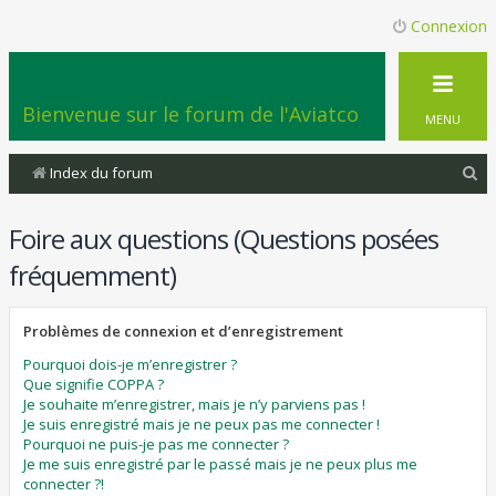
Connexion
Bienvenue sur le forum de l'Aviatco
MENU
R
Index du forum
e
Foire aux questions (Questions posées
c
h
fréquemment)
e
r
Problèmes de connexion et d’enregistrement
c
Pourquoi dois-je m’enregistrer ?
Que signifie COPPA ?
h
Je souhaite m’enregistrer, mais je n’y parviens pas !
e
Je suis enregistré mais je ne peux pas me connecter !
Pourquoi ne puis-je pas me connecter ?
r
Je me suis enregistré par le passé mais je ne peux plus me
connecter ?!