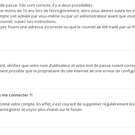
e passe. S’ils sont corrects, il y a deux possibilités :
voir moins de 13 ans lors de l’enregistrement, alors vous devrez suivre les 
mpte soit activée par vous-même ou par un administrateur avant que vous 
ourriel, suivez ses instructions.
yez fourni une adresse incorrecte ou que le courriel ait été traité par un fi
t, vérifiez que votre nom d’utilisateur et votre mot de passe soient correc
ent possible que le propriétaire du site Internet ait une erreur de configura
us me connecter ?!
pprimé votre compte. En effet, il est courant de supprimer régulièrement le
enregistrer et soyez plus investi sur le forum.