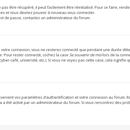
as être récupéré, il peut facilement être réinitialisé. Pour ce faire, ren
cées et vous devriez pouvoir à nouveau vous connecter.
 mot de passe, contactez un administrateur du forum.
e votre connexion, vous ne resterez connecté que pendant une durée déte
ur. Pour rester connecté, cochez la case
Se souvenir de moi
lors de la conn
ber-café, université, etc.). Si vous ne voyez pas cette case, cela signifie
ervent vos paramètres d’authentification et votre connexion au forum. Ils 
ela a été activé par un administrateur du forum. Si vous rencontrez des p