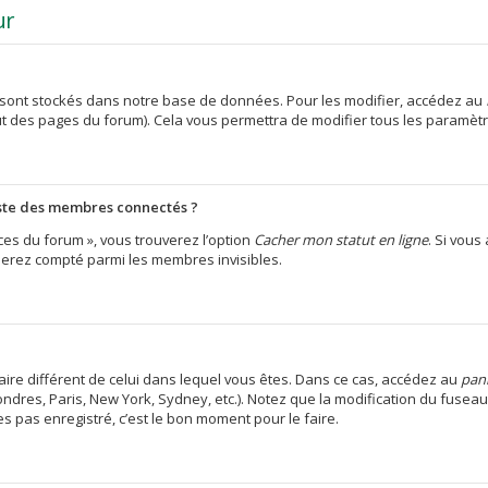
ur
sont stockés dans notre base de données. Pour les modifier, accédez au
aut des pages du forum). Cela vous permettra de modifier tous les paramèt
ste des membres connectés ?
ces du forum », vous trouverez l’option
Cacher mon statut en ligne
. Si vous
erez compté parmi les membres invisibles.
oraire différent de celui dans lequel vous êtes. Dans ce cas, accédez au
pann
ondres, Paris, New York, Sydney, etc.). Notez que la modification du fusea
 pas enregistré, c’est le bon moment pour le faire.