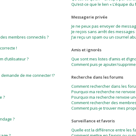
Qu’est-ce que le lien « L’équipe du 
Messagerie privée
Je ne peux pas envoyer de message
Je reçois sans arrêt des messages 
e des membres connectés ?
J’ai reçu un spam ou un courriel a
correcte !
Amis et ignorés
 d’utilisateur ?
Que sont mes listes d’amis et d’ign
Comment puis-je ajouter/supprimer 
 demande de me connecter !?
Recherche dans les forums
Comment rechercher dans les foru
Pourquoi ma recherche ne renvoie 
e ?
Pourquoi ma recherche renvoie un
Comment rechercher des membres
Comment puis-je trouver mes propr
ondage ?
Surveillance et favoris
Quelle est la différence entre les fa
sage ?
Comment mettre en favoris ou surve