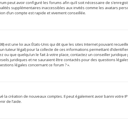
rum peut avoir configuré les forums afin qu’il soit nécessaire de s’enregis
alités supplémentaires inaccessibles aux invités comme les avatars person
ion d’un compte est rapide et vivement conseillée.
8) est une loi aux États-Unis qui dit que les sites Internet pouvant recuei
un tuteur légal) pour la collecte de ces informations permettant d’identifi
z ou que quelqu’un le fait à votre place, contactez un conseiller juridique
seils juridiques et ne sauraient être contactés pour des questions légales
uestions légales concernant ce forum ? ».
ivé la création de nouveaux comptes. Il peut également avoir banni votre IP
ir de l’aide.