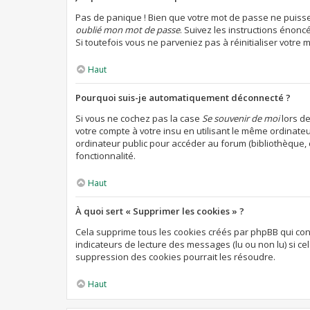
Pas de panique ! Bien que votre mot de passe ne puisse p
oublié mon mot de passe
. Suivez les instructions énon
Si toutefois vous ne parveniez pas à réinitialiser votre
Haut
Pourquoi suis-je automatiquement déconnecté ?
Si vous ne cochez pas la case
Se souvenir de moi
lors d
votre compte à votre insu en utilisant le même ordinate
ordinateur public pour accéder au forum (bibliothèque, cy
fonctionnalité.
Haut
À quoi sert « Supprimer les cookies » ?
Cela supprime tous les cookies créés par phpBB qui cons
indicateurs de lecture des messages (lu ou non lu) si c
suppression des cookies pourrait les résoudre.
Haut