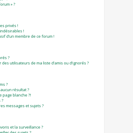
forum » ?
s privés !
indésirables !
busif d’un membre de ce forum !
orés ?
des utilisateurs de ma liste d’amis ou d’ignorés ?
ms ?
aucun résultat ?
e page blanche ?!
 ?
es messages et sujets ?
voris et la surveillance ?
iller des sujets ?