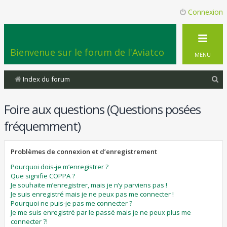
Connexion
Bienvenue sur le forum de l'Aviatco
MENU
R
Index du forum
e
Foire aux questions (Questions posées
c
h
fréquemment)
e
r
Problèmes de connexion et d’enregistrement
c
Pourquoi dois-je m’enregistrer ?
Que signifie COPPA ?
h
Je souhaite m’enregistrer, mais je n’y parviens pas !
e
Je suis enregistré mais je ne peux pas me connecter !
Pourquoi ne puis-je pas me connecter ?
r
Je me suis enregistré par le passé mais je ne peux plus me
connecter ?!