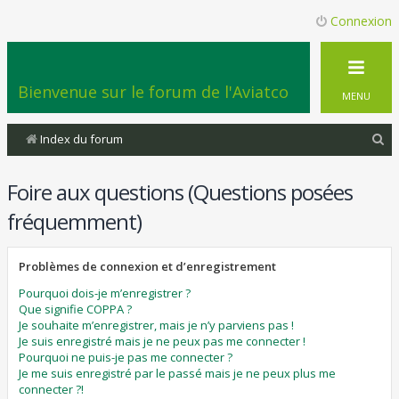
Connexion
Bienvenue sur le forum de l'Aviatco
MENU
R
Index du forum
e
Foire aux questions (Questions posées
c
h
fréquemment)
e
r
Problèmes de connexion et d’enregistrement
c
Pourquoi dois-je m’enregistrer ?
Que signifie COPPA ?
h
Je souhaite m’enregistrer, mais je n’y parviens pas !
e
Je suis enregistré mais je ne peux pas me connecter !
Pourquoi ne puis-je pas me connecter ?
r
Je me suis enregistré par le passé mais je ne peux plus me
connecter ?!