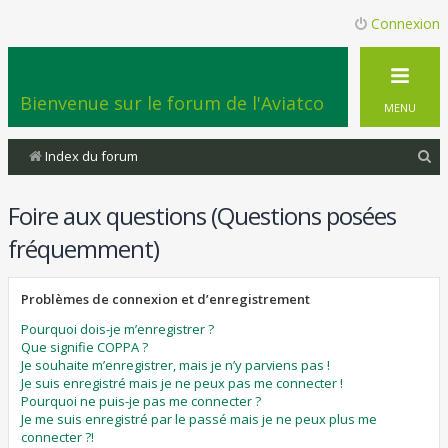
Connexion
Bienvenue sur le forum de l'Aviatco
MENU
R
Index du forum
e
Foire aux questions (Questions posées
c
h
fréquemment)
e
r
Problèmes de connexion et d’enregistrement
c
Pourquoi dois-je m’enregistrer ?
Que signifie COPPA ?
h
Je souhaite m’enregistrer, mais je n’y parviens pas !
e
Je suis enregistré mais je ne peux pas me connecter !
Pourquoi ne puis-je pas me connecter ?
r
Je me suis enregistré par le passé mais je ne peux plus me
connecter ?!