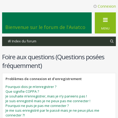
Connexion
Bienvenue sur le forum de l'Aviatco
MENU
R
Index du forum
e
Foire aux questions (Questions posées
c
h
fréquemment)
e
r
Problèmes de connexion et d’enregistrement
c
Pourquoi dois-je m’enregistrer ?
Que signifie COPPA ?
h
Je souhaite m’enregistrer, mais je n’y parviens pas !
e
Je suis enregistré mais je ne peux pas me connecter !
Pourquoi ne puis-je pas me connecter ?
r
Je me suis enregistré par le passé mais je ne peux plus me
connecter ?!