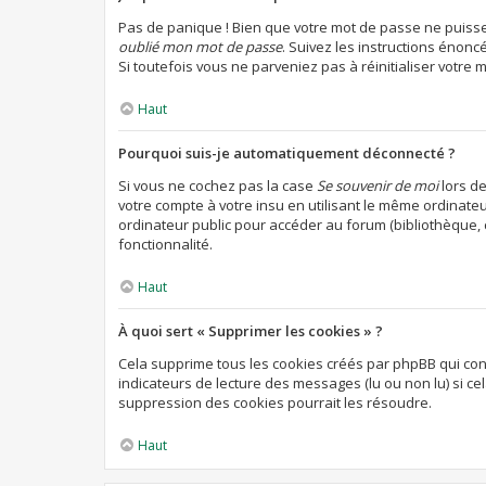
Pas de panique ! Bien que votre mot de passe ne puisse p
oublié mon mot de passe
. Suivez les instructions énon
Si toutefois vous ne parveniez pas à réinitialiser votre
Haut
Pourquoi suis-je automatiquement déconnecté ?
Si vous ne cochez pas la case
Se souvenir de moi
lors d
votre compte à votre insu en utilisant le même ordinate
ordinateur public pour accéder au forum (bibliothèque, cy
fonctionnalité.
Haut
À quoi sert « Supprimer les cookies » ?
Cela supprime tous les cookies créés par phpBB qui cons
indicateurs de lecture des messages (lu ou non lu) si c
suppression des cookies pourrait les résoudre.
Haut