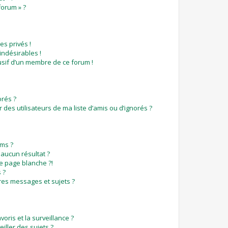
forum » ?
s privés !
indésirables !
busif d’un membre de ce forum !
orés ?
des utilisateurs de ma liste d’amis ou d’ignorés ?
ms ?
aucun résultat ?
e page blanche ?!
 ?
es messages et sujets ?
voris et la surveillance ?
iller des sujets ?