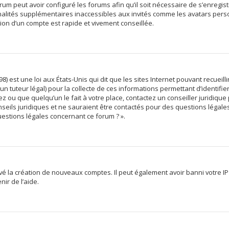
rum peut avoir configuré les forums afin qu’il soit nécessaire de s’enregis
alités supplémentaires inaccessibles aux invités comme les avatars person
ion d’un compte est rapide et vivement conseillée.
8) est une loi aux États-Unis qui dit que les sites Internet pouvant recuei
un tuteur légal) pour la collecte de ces informations permettant d’identifi
z ou que quelqu’un le fait à votre place, contactez un conseiller juridique
seils juridiques et ne sauraient être contactés pour des questions légales
uestions légales concernant ce forum ? ».
ivé la création de nouveaux comptes. Il peut également avoir banni votre IP
ir de l’aide.