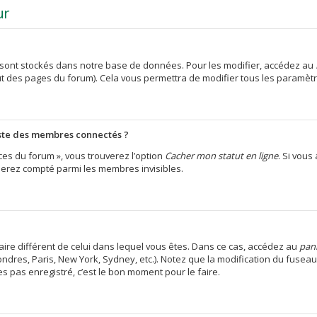
ur
sont stockés dans notre base de données. Pour les modifier, accédez au
aut des pages du forum). Cela vous permettra de modifier tous les paramèt
ste des membres connectés ?
ces du forum », vous trouverez l’option
Cacher mon statut en ligne
. Si vous
erez compté parmi les membres invisibles.
oraire différent de celui dans lequel vous êtes. Dans ce cas, accédez au
pann
ondres, Paris, New York, Sydney, etc.). Notez que la modification du fusea
 pas enregistré, c’est le bon moment pour le faire.