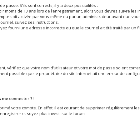
e passe. S’ils sont corrects, il y a deux possibilités :
voir moins de 13 ans lors de l’enregistrement, alors vous devrez suivre les 
mpte soit activée par vous-même ou par un administrateur avant que vous 
ourriel, suivez ses instructions.
yez fourni une adresse incorrecte ou que le courriel ait été traité par un fi
t, vérifiez que votre nom d’utilisateur et votre mot de passe soient correc
ent possible que le propriétaire du site Internet ait une erreur de configura
us me connecter ?!
pprimé votre compte. En effet, il est courant de supprimer régulièrement le
enregistrer et soyez plus investi sur le forum.