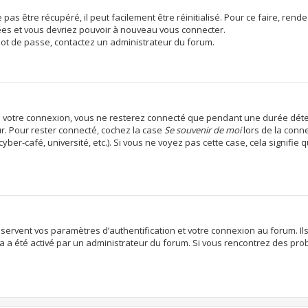
as être récupéré, il peut facilement être réinitialisé. Pour ce faire, ren
cées et vous devriez pouvoir à nouveau vous connecter.
 mot de passe, contactez un administrateur du forum.
e votre connexion, vous ne resterez connecté que pendant une durée déte
ur. Pour rester connecté, cochez la case
Se souvenir de moi
lors de la conn
ber-café, université, etc.). Si vous ne voyez pas cette case, cela signifie
ervent vos paramètres d’authentification et votre connexion au forum. Ils 
ela a été activé par un administrateur du forum. Si vous rencontrez des p