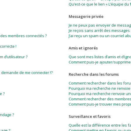
Qu’est-ce que le lien « L’équipe du 
Messagerie privée
Je ne peux pas envoyer de message
Je reçois sans arrêt des messages 
e des membres connectés ?
J’ai reçu un spam ou un courriel a
correcte !
Amis et ignorés
 d’utilisateur ?
Que sont mes listes d’amis et d’ign
Comment puis-je ajouter/supprimer 
 demande de me connecter !?
Recherche dans les forums
Comment rechercher dans les foru
Pourquoi ma recherche ne renvoie 
e ?
Pourquoi ma recherche renvoie un
Comment rechercher des membres
Comment puis-je trouver mes propr
ondage ?
Surveillance et favoris
Quelle est la différence entre les fa
sage ?
Comment mettre en favoris ou surve