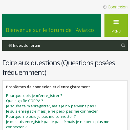
Connexion
Bienvenue sur le forum de l'Aviatco
MENU
R
Index du forum
e
Foire aux questions (Questions posées
c
h
fréquemment)
e
r
Problèmes de connexion et d’enregistrement
c
Pourquoi dois-je m’enregistrer ?
Que signifie COPPA ?
h
Je souhaite m’enregistrer, mais je n’y parviens pas !
e
Je suis enregistré mais je ne peux pas me connecter !
Pourquoi ne puis-je pas me connecter ?
r
Je me suis enregistré par le passé mais je ne peux plus me
connecter ?!